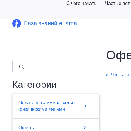
С чего начать
Частые во
База знаний eLama
Офе
close
Что тако
Категории
Оплата и взаиморасчеты с
chevron_right
физическими лицами
chevron_right
Оферта